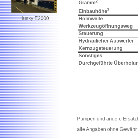
2
Gramm
3
Einbauhöhe
Husky E2000
Holmweite
Werkzeugöffnungsweg
Steuerung
Hydraulicher Auswerfer
Kernzugsteuerung
Sonstiges
Durchgeführte Überholu
Pumpen und andere Ersatzte
alle Angaben ohne Gewähr