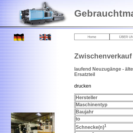
Gebrauchtma
Home
ÜBER U
Zwischenverkauf
laufend Neuzugänge - älte
Ersatzteil
drucken
Hersteller
Maschinentyp
Baujahr
to
1
Schnecke(n)