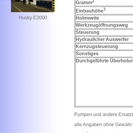
2
Gramm
3
Einbauhöhe
Husky E2000
Holmweite
Werkzeugöffnungsweg
Steuerung
Hydraulicher Auswerfer
Kernzugsteuerung
Sonstiges
Durchgeführte Überholu
Pumpen und andere Ersatzte
alle Angaben ohne Gewähr