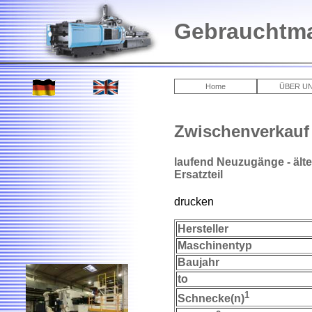
Gebrauchtma
Home
ÜBER U
Zwischenverkauf
laufend Neuzugänge - älte
Ersatzteil
drucken
Hersteller
Maschinentyp
Baujahr
to
1
Schnecke(n)